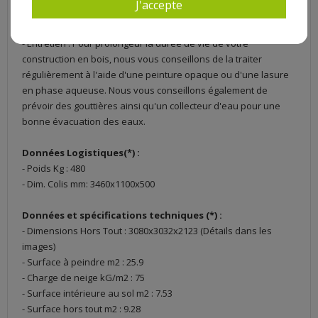
J'accepte
dans les autres.
- Epaisseur planche en mm : 28
- Entretien : Pour prolongeur la durée de vie de votre
construction en bois, nous vous conseillons de la traiter
régulièrement à l'aide d'une peinture opaque ou d'une lasure
en phase aqueuse. Nous vous conseillons également de
prévoir des gouttières ainsi qu'un collecteur d'eau pour une
bonne évacuation des eaux.
Données Logistiques(*) :
- Poids Kg : 480
- Dim. Colis mm: 3460x1100x500
Données et spécifications techniques (*) :
- Dimensions Hors Tout : 3080x3032x2123 (Détails dans les
images)
- Surface à peindre m2 : 25.9
- Charge de neige kG/m2 : 75
- Surface intérieure au sol m2 : 7.53
- Surface hors tout m2 : 9.28