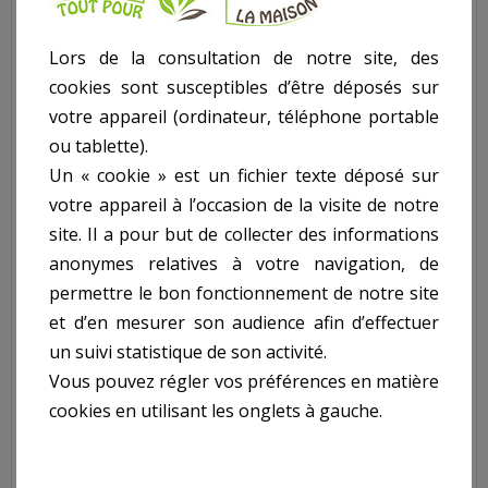
S7707:
Lors de la consultation de notre site, des
Données générales :
- Gamme : PAVILLON MODULAIRE
cookies sont susceptibles d’être déposés sur
- Nom du modèle : PAVILION 3517X3054
votre appareil (ordinateur, téléphone portable
Toiture en bois perméable
ou tablette).
- Bois Epicea Bois de type FSC. Cet article a subit un traitement
Un « cookie » est un fichier texte déposé sur
autoclave. Ce traitement offre une protection durable contre
les moisissures et les insectes qui attaquent le bois. Il bénéficie
votre appareil à l’occasion de la visite de notre
de 2 ans de garantie.
site. Il a pour but de collecter des informations
anonymes relatives à votre navigation, de
Données pour le montage (*) :
permettre le bon fonctionnement de notre site
- Livraison : Une dizaine de jours avant la livraison de la
et d’en mesurer son audience afin d’effectuer
construction vous êtes informés de la date de livraison. Celle-ci
se fait avec une semi-remorque équipée d'un chariot
un suivi statistique de son activité.
élévateur. La livraison de la marchandise s'entend sur le
Vous pouvez régler vos préférences en matière
trottoir ou accotement en limite de propriété.
cookies en utilisant les onglets à gauche.
- Kit prêt à monter
- Installation : Vous êtes un bricoleur habile ? Vous pourrez
installer vous-même une construction en bois SOLID sans le