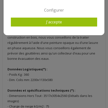
moindre problème à l'aide du manuel de montage fourni. Il est
conseillé de faire le montage à 2 personnes. Les outils suivants
Configurer
seront nécessaires pour le bon déroulement de l'installation
de la construction : un marteau, un escabeau, une scie, une
J'accepte
perceuse/viseuse, un cutter, un mètre (8m), un niveau, une
équerre.
- Entretien : Pour prolongeur la durée de vie de votre
construction en bois, nous vous conseillons de la traiter
régulièrement à l'aide d'une peinture opaque ou d'une lasure
en phase aqueuse. Nous vous conseillons également de
prévoir des gouttières ainsi qu'un collecteur d'eau pour une
bonne évacuation des eaux.
Données Logistiques(*) :
- Poids Kg : 360
- Dim. Colis mm: 2200x1130x580
Données et spécifications techniques (*) :
- Dimensions Hors Tout : 3517x3054x2560 (Détails dans les
images)
- Charge de neige kG/m2 : 75