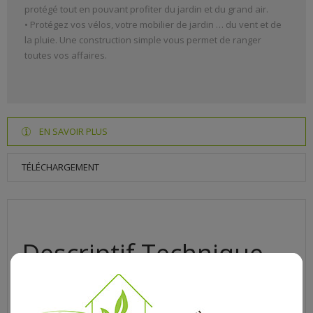
protégé tout en pouvant profiter du jardin et du grand air.
• Protégez vos vélos, votre mobilier de jardin … du vent et de
la pluie. Une construction simple vous permet de ranger
toutes vos affaires.
EN SAVOIR PLUS
TÉLÉCHARGEMENT
Descriptif Technique
PAVILION 3517X3054