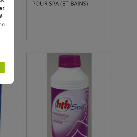
POUR SPA (ET BAINS)
er
é.
en