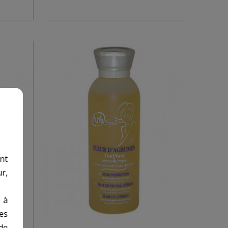
nt
r,
 à
des
de