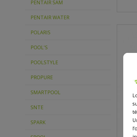
PENTAIR SAM
PENTAIR WATER
POLARIS
POOL'S
POOLSTYLE
PROPURE
SMARTPOOL
L
s
SNTE
t
U
SPARK
l’
i