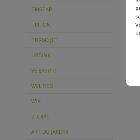
p
TRISTAR
so
TRITON
V
ut
TURBO JET
UBBINK
VE EASYFIT
WELTICO
WIK
ZODIAC
ART DU JARDIN