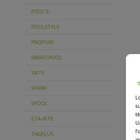
POOL'S
POOLSTYLE
PROPURE
SMARTPOOL
SNTE
SPARK
L
SPOOL
s
t
STA-RITE
U
l’
TAGELUS
i