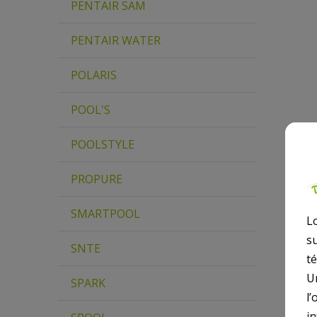
PENTAIR SAM
PENTAIR WATER
POLARIS
POOL'S
POOLSTYLE
PROPURE
SMARTPOOL
L
s
SNTE
t
U
SPARK
l’
i