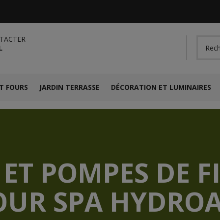
TACTER
L
T FOURS
JARDIN TERRASSE
DÉCORATION ET LUMINAIRES
 ET POMPES DE F
OUR SPA HYDROA