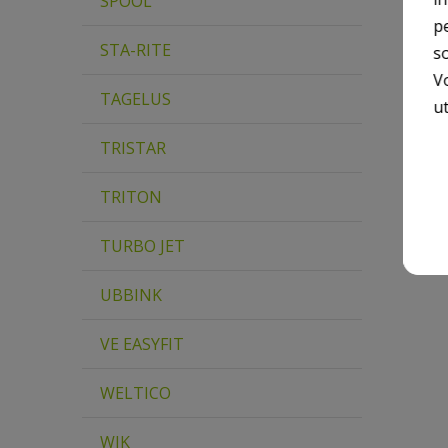
SPOOL
p
STA-RITE
so
V
TAGELUS
ut
TRISTAR
TRITON
TURBO JET
UBBINK
VE EASYFIT
WELTICO
WIK