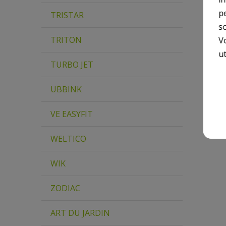
p
TRISTAR
so
TRITON
V
ut
TURBO JET
UBBINK
VE EASYFIT
WELTICO
WIK
ZODIAC
ART DU JARDIN