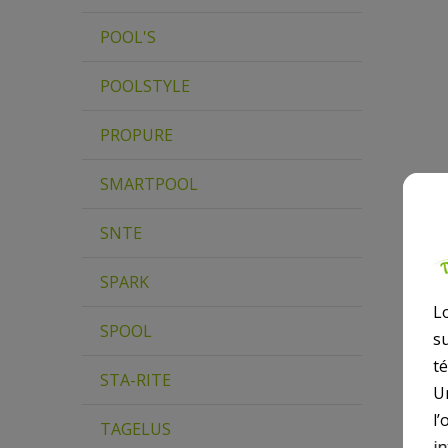
POOL'S
POOLSTYLE
PROPURE
SMARTPOOL
SNTE
SPARK
L
SPOOL
s
t
STA-RITE
U
l’
TAGELUS
i